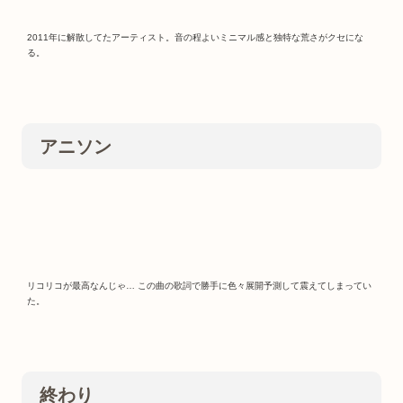
2011年に解散してたアーティスト。音の程よいミニマル感と独特な荒さがクセにな
る。
アニソン
リコリコが最高なんじゃ… この曲の歌詞で勝手に色々展開予測して震えてしまってい
た。
終わり