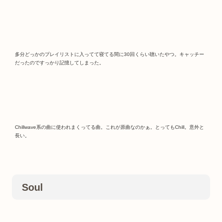
多分どっかのプレイリストに入ってて寝てる間に30回くらい聴いたやつ。キャッチー
だったのですっかり記憶してしまった。
Chillwave系の曲に使われまくってる曲。これが原曲なのかぁ。とってもChill。意外と
長い。
Soul