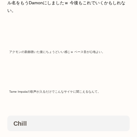
ル名をもうDamonにしましたｗ 今後もこれでいくかもしれな
い。
アクモンの新曲聴いた後にちょうどいい感じｗ ベース音が心地よい。
Tame Impalaの歌声が入るだけでこんなサイケに聞こえるなんて。
Chill