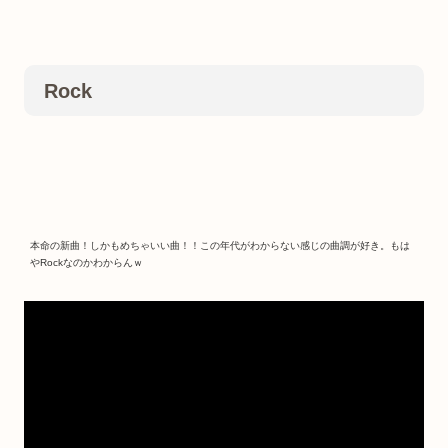
Rock
本命の新曲！しかもめちゃいい曲！！この年代がわからない感じの曲調が好き。もは
やRockなのかわからんｗ