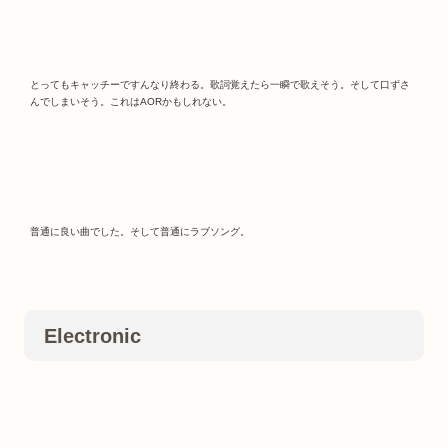
とってもキャッチーですんなり終わる。歌詞覚えたら一瞬で歌えそう。そして口ずさ
んでしまいそう。これはAORかもしれない。
普通に良い曲でした。そして普通にラブソング。
Electronic