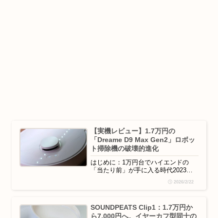
【実機レビュー】1.7万円の
「Dreame D9 Max Gen2」ロボッ
ト掃除機の破壊的進化
はじめに：1万円台でハイエンドの
「当たり前」が手に入る時代2023年
末、当時「上を見ればキリがない」こ
2026/2/22
とを承知で、バランスを重視して購入
したロボット掃除機 Anker Eufy
RoboVac G30。それから約2年。今回
SOUNDPEATS Clip1：1.7万円か
買い替えた「Dreame D9 Max Gen2」
ら7,000円へ。イヤーカフ型同士の
を動かして、めちゃびっくり...