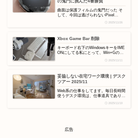
の鬼門に挑んだ4番勝負
曲面は保護フィルムの鬼門だった そ
して、今回は逃げられないPixel
Watch 4からの大きな変化旧モデルま
2025/11/26
では、ぶつけやすいベゼル（端）はバ
ンパーケースで保護し、表示部だけを
フィルムで覆う「バンパー＋表示部フ
Xbox Game Bar 削除
ィルム」が定番でした。しかし、
Pixel Watch 4は側面充電に変更され
キーボード右下のWindowsキーをIME
たため、多...
ONにしてる私にとって、Win+Gの誤
爆は本当に苦痛でした。日本語入力し
2025/11/11
ようとして、Winキー押した直後の
「G」で XboxGameBar が起動して画
面占領。もう何度作業が止まったか。
妥協しない在宅ワーク環境 | デスク
Power Toysでショートカットキーを
ツアー 2025/11
無効（Disable）にし...
Web系の仕事をしてます。毎日長時間
使うデスク環境は、仕事道具であり健
康を守る場所。だからしっかり投資し
2025/11/10
ました。費用がかかったなーと思った
ので費用に焦点を当ててまとめてみ
る。こだわった3つのポイントQOL：
好きなインテリアとガジェットに囲ま
れ、テンションを維持する。健康：
広告
長時間作業の負担を減ら...