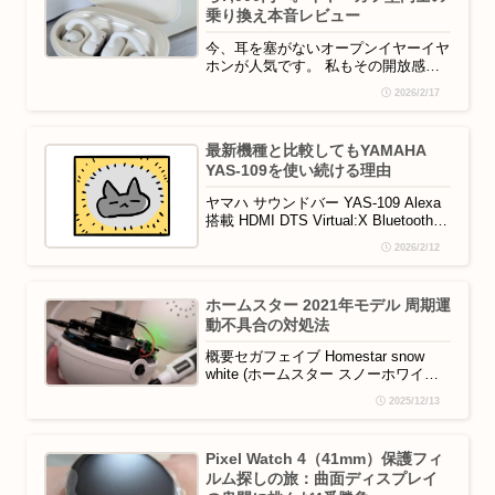
乗り換え本音レビュー
今、耳を塞がないオープンイヤーイヤ
ホンが人気です。 私もその開放感に
惹かれ、Shokz Openfit や Victor HA-
2026/2/17
NP1T を愛用していますが、今回あえ
てアンダー1万円の Soundpeats Clip1
を購入してみました。 同じイヤーカ
最新機種と比較してもYAMAHA
フ型の高級機：Victor HA-NP1Tか...
YAS-109を使い続ける理由
ヤマハ サウンドバー YAS-109 Alexa
搭載 HDMI DTS Virtual:X Bluetooth対
応 ブラック家電の見直しをしていた
2026/2/12
ところ、サウンドバーも新しくして心
機一転しようと企みました。狙うは最
新の「3.1ch」や「Dolby Atmos」対
ホームスター 2021年モデル 周期運
応モデル。​2万から5万の最新サウン...
動不具合の対処法
概要セガフェイブ Homestar snow
white (ホームスター スノーホワイト)
2021年モデル の周期運動が停止する/
2025/12/13
始動しない不具合への、非正規の自己
責任による対処法（分解・モーター補
助・給油）を記録します。セガフェイ
Pixel Watch 4（41mm）保護フィ
ブ (SEGA FAVE) Homestar snow
ルム探しの旅：曲面ディスプレイ
whit...