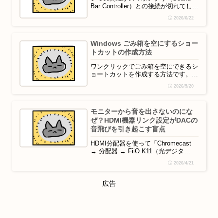
Bar Controller）との接続が切れてしま
い、再設定に少し苦戦したので手順を
2026/6/22
メモしておきます。スマホのバッテリ
ーセーバー（省電力モード）がONの
ままだと、Wi-Fiの選択・設定中のバ
Windows ごみ箱を空にするショー
ックグラウンド通信が制限され、接続
トカットの作成方法
が途中で失敗しやすくなります。
Wi-...
ワンクリックでごみ箱を空にできるシ
ョートカットを作成する方法です。手
順デスクトップやダウンロードフォル
2026/5/20
ダなど、任意の場所で右クリック「新
規作成」→「ショートカット」を選択
「項目の場所」に以下を入力
モニターから音を出さないのにな
powershell.exe -command "Clear-
ぜ？HDMI機器リンク設定がDACの
RecycleBin -Force"「次...
音飛びを引き起こす盲点
​HDMI分配器を使って「Chromecast
→ 分配器 → FiiO K11（光デジタ
ル）」という構成で音楽や動画を再生
2026/4/21
していたところ、数十秒〜数分の周期
で音が途切れる現象が発生した。​結論​
原因は、モニターの「CEC（HDMI機
広告
器リンク）信号」による干渉だった。
状況​再生機器: Chrome...