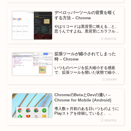
ップアップが表示されるので、プリン
ターの選択をする「送信先」の欄で
デベロッパーツールの背景を暗く
「PDFに保存」を選択。「ページ」と
する方法 – Chrome
「レイアウト」でお好みのものを選
択。用紙サイズ等の...
やはりコードは黒背景に映える...と、
思うんですよね。黒背景にカラフルな
タグが並ぶのはまさに、夜のネオン
2016/7/12
街。Chromeのデベロッパーツール
（拡張モード）はデフォルトでは白背
景です。Chrome拡張機能で背景を暗
拡張ツールが縮小されてしまった
くするとかいう方法も知っています
時 – Chrome
が、こちらで紹介する方法は拡張機能
など入れません。Ch...
いつものページを拡大縮小する感覚
で、拡張ツールを開いた状態で縮小を
すると、拡張ツール側のみが縮小され
2016/4/8
てしまってびっくり！拡大しても、ペ
ージは拡大されても拡張ツールは元の
倍率に戻らない！どうやら、拡張ツー
ChromeのBetaとDevの違い –
ルとページ、それぞれで倍率変更がで
Chrome for Mobile (Android)
きるようで、拡張ツールの方にフォー
カスを当てた状態で縮小してし...
導入数ヶ月前のある日いつものように
Playストアを徘徊していると、
「Chrome Dev」なるものを発見し
2016/3/12
た。なにこれ知らない...いつ出た
の...2015/4/29配信開始...Betaは知っ