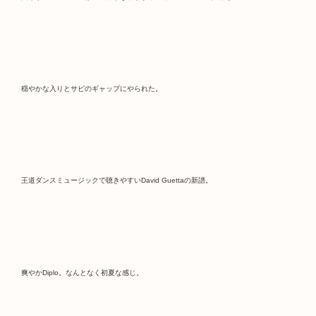
穏やかな入りとサビのギャップにやられた。
王道ダンスミュージックで聴きやすいDavid Guettaの新譜。
爽やかDiplo。なんとなく初夏な感じ。