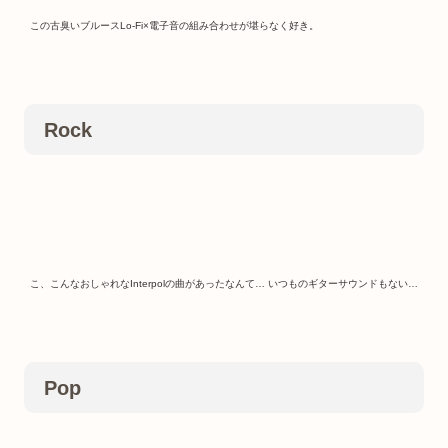
この古臭いブルースLo-Fi×電子音の組み合わせが堪らなく好き。
Rock
こ、こんなおしゃれなInterpolの曲があったなんて… いつものギターサウンドもない…
Pop