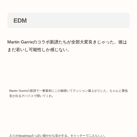
EDM
Martin Garrixのコラボ新譜たちが全部大変良きじゃった。彼は
まだ若いし可能性しか感じない。
Martin Garrixの新譜で一番最初にこの曲聴いてテンション爆上がりした。ちゃんと重低
音が出るデバイスで聞いてくれ。
入りがdeadmau5っぽい穏やかな音がする。キャッチーで二人らしい。