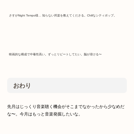
さすがNight Tempo様… 知らない邦楽を教えてくださる。Chillなシティポップ。
映画的な構成で中毒性高い。ずっとリピートしてたい。脳が溶ける〜
おわり
先月はじっくり音楽聴く機会がそこまでなかったから少なめだ
な〜。今月はもっと音楽発掘したいな。