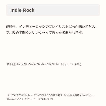
Indie Rock
運転中、インディーロックのプレイリストばっか聴いてたの
で、改めて聞くといいな〜って思った名曲たちです。
彼らとは数ヶ月前にGolden Touchって曲で出会いました。これも良き。
サビ手前まで超Strokes。彼らの曲は色んな所で聴くけど名前全然覚えらんない…
Wombatsみたいにキャッチーで大体いい曲。