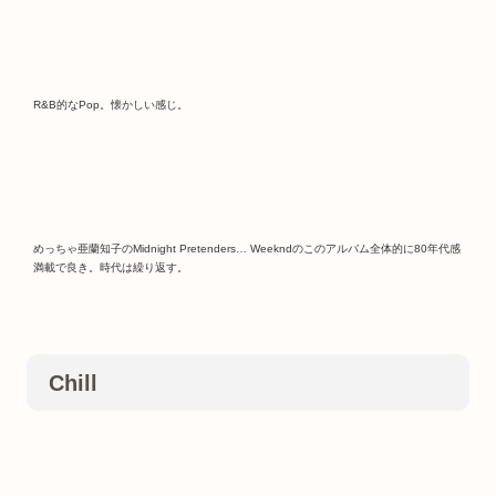
R&B的なPop。懐かしい感じ。
めっちゃ亜蘭知子のMidnight Pretenders… Weekndのこのアルバム全体的に80年代感
満載で良き。時代は繰り返す。
Chill