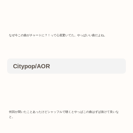
なぜ今この曲がチャートに？！って心底驚いてた。やっぱいい曲だよね。
Citypop/AOR
何回か聞いたことあったけどシャッフルで聴くとやっぱこの曲はずば抜けて良いな
と。