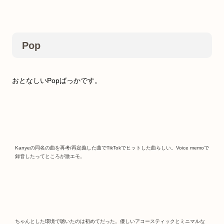
Pop
おとなしいPopばっかです。
Kanyeの同名の曲を再考/再定義した曲でTikTokでヒットした曲らしい。Voice memoで
録音したってところが激エモ。
ちゃんとした環境で聴いたのは初めてだった。優しいアコースティックとミニマルな