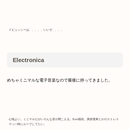
ドビュッシーは、、、、、いいぞ、、、、
Electronica
めちゃミニマルな電子音楽なので最後に持ってきました。
心地よい。ミニマルだがいろんな音が聞こえる。Eno様的。満員電車とかのストレス
マッハ時にループしてたい。