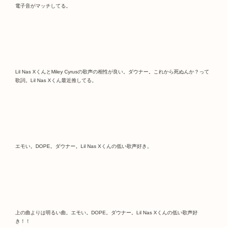
電子音がマッチしてる。
Lil Nas XくんとMiley Cyrusの歌声の相性が良い。ダウナー。これから死ぬんか？って
歌詞。Lil Nas Xくん最近推してる。
エモい。DOPE。ダウナー。Lil Nas Xくんの低い歌声好き。
上の曲よりは明るい曲。エモい。DOPE。ダウナー。Lil Nas Xくんの低い歌声好
き！！