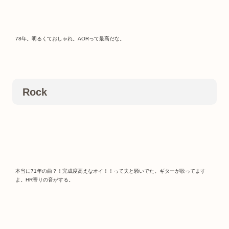
78年。明るくておしゃれ。AORって最高だな。
Rock
本当に71年の曲？！完成度高えなオイ！！って夫と騒いでた。ギターが歌ってます
よ。HR寄りの音がする。