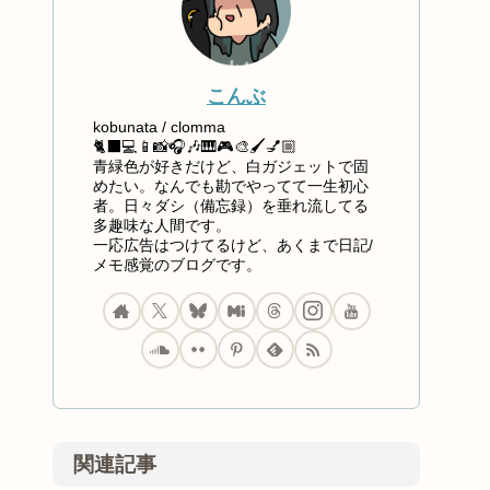
こんぶ
kobunata / clomma
🐈‍⬛💻📱📸🎧🎶🎹🎮🎨🖌️💅🏼
青緑色が好きだけど、白ガジェットで固
めたい。なんでも勘でやってて一生初心
者。日々ダシ（備忘録）を垂れ流してる
多趣味な人間です。
一応広告はつけてるけど、あくまで日記/
メモ感覚のブログです。
関連記事