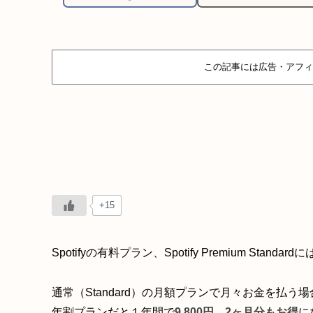
この記事には広告・アフィ
+15
Spotifyの有料プラン、Spotify Premium St
通常（Standard）の月額プランで月々お金を払う場合
年割プランだと１年間で
9,800円
、
2ヶ月分もお得
に