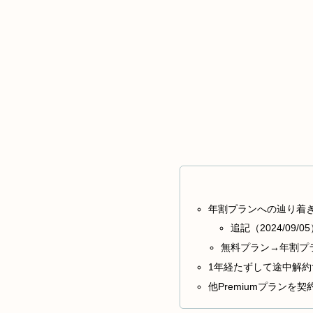
年割プランへの辿り着
追記（2024/09/0
無料プラン→年割プ
1年経たずして途中解
他Premiumプラン