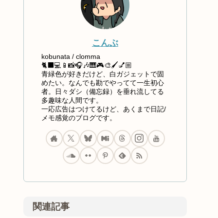
こんぶ
kobunata / clomma
🐈‍⬛💻📱📸🎧🎶🎹🎮🎨🖌️💅🏼
青緑色が好きだけど、白ガジェットで固
めたい。なんでも勘でやってて一生初心
者。日々ダシ（備忘録）を垂れ流してる
多趣味な人間です。
一応広告はつけてるけど、あくまで日記/
メモ感覚のブログです。
関連記事