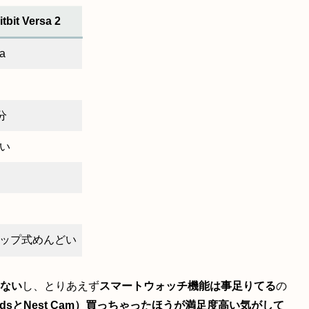
itbit Versa 2
a
分
い
ップ式めんどい
はない
し、とりあえず
スマートウォッチ機能は事足りてる
の
dsとNest Cam）買っちゃったほうが満足度高い気がして