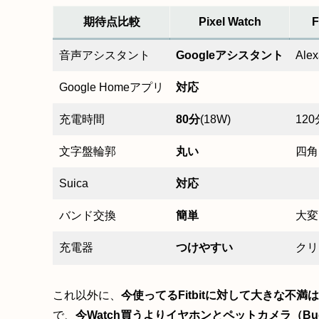
期待点比較
Pixel Watch
F
音声アシスタント
Googleアシスタント
Alex
Google Homeアプリ
対応
充電時間
80分
(18W)
120
文字盤輪郭
丸い
四角
Suica
対応
バンド交換
簡単
大変
充電器
つけやすい
クリ
これ以外に、
今使ってるFitbitに対して大きな不満
で、
今Watch買うよりイヤホンとペットカメラ（Bu