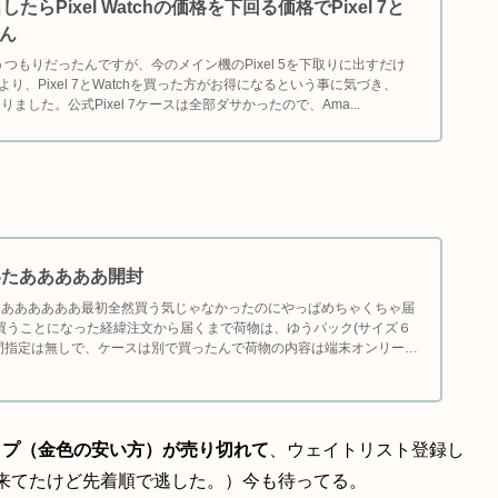
出したらPixel Watchの価格を下回る価格でPixel 7と
ゃん
けを買うつもりだったんですが、今のメイン機のPixel 5を下取りに出すだけ
より、Pixel 7とWatchを買った方がお得になるという事に気づき、
チりました。公式Pixel 7ケースは全部ダサかったので、Ama...
7 届いたあああああ開封
あああああああああ最初全然買う気じゃなかったのにやっぱめちゃくちゃ届
買うことになった経緯注文から届くまで荷物は、ゆうパック(サイズ６
間指定は無しで、ケースは別で買ったんで荷物の内容は端末オンリーで
色のタイプ（金色の安い方）が売り切れて
、ウェイトリスト登録し
来てたけど先着順で逃した。）今も待ってる。