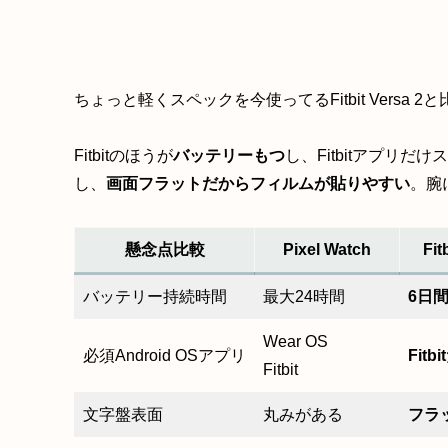
ちょっと軽くスペックを今使ってるFitbit Versa 
Fitbitのほうが
バッテリーもつ
し、Fitbitアプリ
し、
画面フラットだからフィルムが貼りやすい
。腕
懸念点比較
Pixel Watch
Fit
バッテリー持続時間
最大24時間
6日
Wear OS
必須Android OSアプリ
Fitb
Fitbit
文字盤表面
丸みがある
フラ