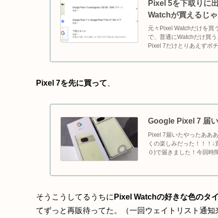
Pixel 5を下取りに
Watchが買えるじ
元々Pixel Watchだ
で、普通にWatchだけ買う
Pixel 7だけとりあえずポ
Pixel 7を先に買って
、
Google Pixel 
Pixel 7届いたやった
くの楽しみだった！！！↓
０)で届きました！今回時
す！10月8日(土) 20:...
そうこうしてるうちに
Pixel Watchの好きな
てずっと再販待ってた。（一回ウェイトリスト通知