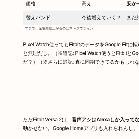
価格
高え
安か
替えバンド
今後増えていく？
まだ
マジで、充電頻度上がるのはマ〜ジでつらい
Pixel Watch使ってもFitbitのデータをGoogle
と無理だし。（※追記: Pixel Watch使うとFitbi
だ？）（※さらに追記: 直に同期できてるかもしれ
ただFitbit Versa 2は、
音声アシはAlexaしか入って
動かせない。Google Homeアプリも入れられんし