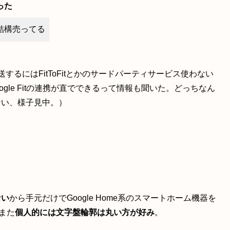
った
結構売ってる
 Fitに転送するにはFitToFitとかのサードパーティサービス使わない
tとGoogle Fitの連携が直でできるって情報も聞いた。どっちなん
ない、様子見中。）
ない
から手元だけでGoogle Home系のスマートホーム機器を
。また
個人的には文字盤輪郭は丸い方が好み
。