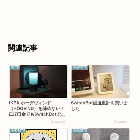
関連記事
NOTE
GADGETS
IKEA ホーグヴィンド
SwitchBot温湿度計を買いま
（HÖGVIND）を諦めない！
した
E17口金でもSwitchBotでマ
ルチカラー化
2025/10/2
2023/3/3
GADGETS
GADGETS