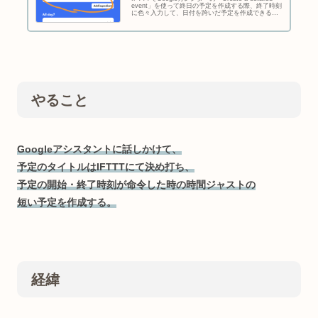
event」を使って終日の予定を作成する際、終了時刻
に色々入力して、日付を跨いだ予定を作成できるか
試してみた。元々、5日後終了・時間指定なしの予定
を作成したかったので、それに寄せてテストしてま
す。トリガーはGoogleアシス...
やること
Googleアシスタントに話しかけて、
予定のタイトルはIFTTTにて決め打ち、
予定の
開始・終了時刻が命令した時の時間ジャストの
短い予定を作成する。
経緯