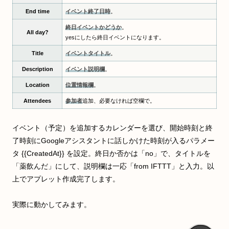
End time
イベント終了日時
。
終日イベントかどうか
。
All day?
yesにしたら終日イベントになります。
Title
イベントタイトル
。
Description
イベント説明欄
。
Location
位置情報欄
。
Attendees
参加者
追加、必要なければ空欄で。
イベント（予定）を追加するカレンダーを選び、開始時刻と終
了時刻にGoogleアシスタントに話しかけた時刻が入るパラメー
タ {{CreatedAt}} を設定。終日か否かは「no」で、タイトルを
「薬飲んだ」にして、説明欄は一応「from IFTTT」と入力。以
上でアプレット作成完了します。
実際に動かしてみます。