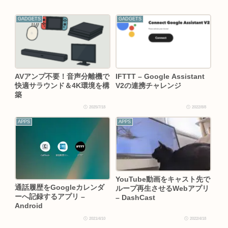
GADGETS
GADGETS
AVアンプ不要！音声分離機で
IFTTT – Google Assistant
快適サラウンド＆4K環境を構
V2の連携チャレンジ
築
2025/7/18
2022/8/8
APPS
APPS
YouTube動画をキャスト先で
通話履歴をGoogleカレンダ
ループ再生させるWebアプリ
ーへ記録するアプリ –
– DashCast
Android
2021/4/10
2022/4/18