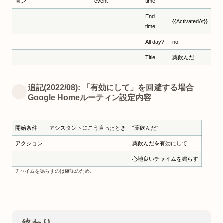
ョン
event
time
End
{{ActivatedAt}}
time
All day?
no
Title
薬飲んだ
追記(2022/08): 「有効にして」を回避する場合
Google Homeルーティン設定内容
開始条件
アシスタントにこう言ったとき
“薬飲んだ”
アクション
薬飲んだを有効にして
心地良いチャイムを鳴らす
チャイムを鳴らすのは確認のため。