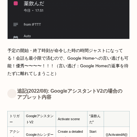
予定の開始・終了時刻が命令した時の時間ジャストになって
る！会話も最小限で済むので、Google Homeへの言い逃げも可
能！優秀〜〜〜〜！！！（言い逃げ：Google Homeの返事を待
たずに離れてしまうこと）
追記(2022/08): GoogleアシスタントV2の場合の
アプレット内容
トリガ
Googleアシスタン
“薬飲ん
Activate scene
ー
トV2
だ”
アクシ
Create a detailed
Start
Googleカレンダー
{{ActivatedAt}}