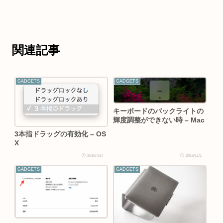
関連記事
GADGETS
GADGETS
キーボードのバックライトの
輝度調整ができない時 – Mac
3本指ドラッグの有効化 – OS
X
2016/7/17
2016/11/1
GADGETS
GADGETS