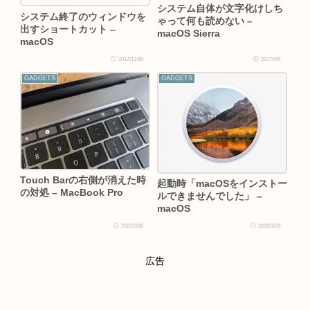
システム自体が文字化けしち
システム終了のウィンドウを
ゃって何も読めない –
出すショートカット –
macOS Sierra
macOS
2017/11/15
2017/4/5
GADGETS
GADGETS
Touch Barの右側が消えた時
起動時「macOSをインストー
の対処 – MacBook Pro
ルできませんでした」 –
macOS
2021/9/18
2018/1/29
広告