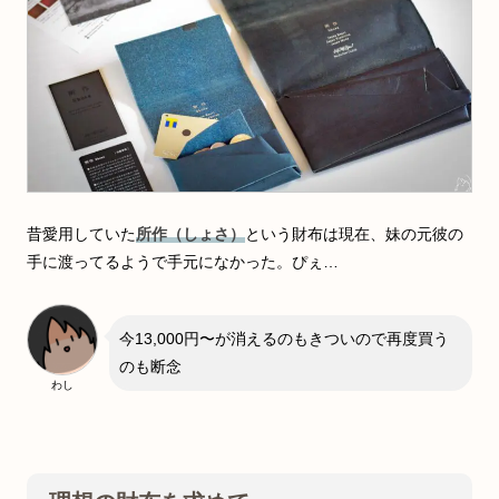
昔愛用していた
所作（しょさ）
という財布は現在、妹の元彼の
手に渡ってるようで手元になかった。ぴぇ…
今13,000円〜が消えるのもきついので再度買う
のも断念
わし