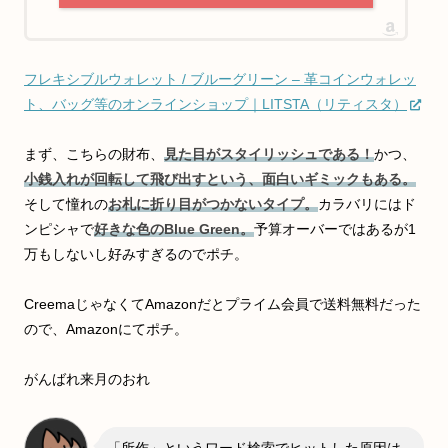
フレキシブルウォレット / ブルーグリーン – 革コインウォレッ
ト、バッグ等のオンラインショップ｜LITSTA（リティスタ）
まず、こちらの財布、
見た目がスタイリッシュである！
かつ、
小銭入れが回転して飛び出すという、面白いギミックもある。
そして憧れの
お札に折り目がつかないタイプ。
カラバリにはド
ンピシャで
好きな色のBlue Green。
予算オーバーではあるが1
万もしないし好みすぎるのでポチ。
CreemaじゃなくてAmazonだとプライム会員で送料無料だった
ので、Amazonにてポチ。
がんばれ来月のおれ