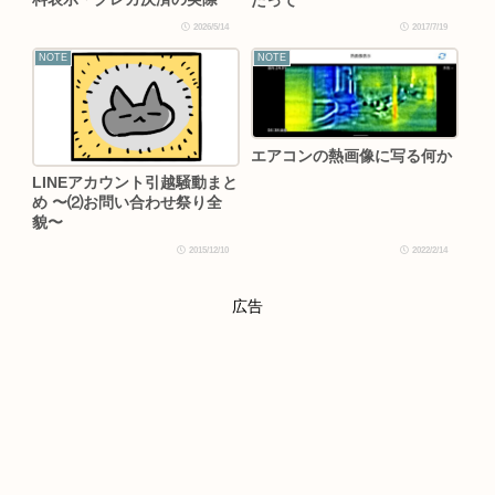
2026/5/14
2017/7/19
NOTE
NOTE
エアコンの熱画像に写る何か
LINEアカウント引越騒動まと
め 〜⑵お問い合わせ祭り全
貌〜
2015/12/10
2022/2/14
広告