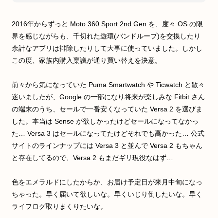
2016年からずっと Moto 360 Sport 2nd Gen を、度々 OS の限
界を感じながらも、千切れた遊環(バンドループ)を交換したり
余計なアプリは排除したりして大事に使っていました。しかし
この度、家族内購入稟議が通り買い替えを決意。
前々から気になっていた Puma Smartwatch や Ticwatch と散々
迷いましたが、Google の一部になり将来が楽しみな Fitbit さん
の端末のうち、セールで一番安くなっていた Versa 2 を選びま
した。本当は Sense が欲しかったけどセールになってなかっ
た… Versa 3 はセールになってたけどそれでも高かった… 公式
サイトのラインナップには Versa 3 と並んで Versa 2 もちゃん
と存在してるので、Versa 2 もまだギリ現役なはず…
色をエメラルドにしたからか、お届け予定日が来月中旬になっ
ちゃった。早く届いて欲しいな。早くいじり倒したいな。早く
ライフログ取りまくりたいな。