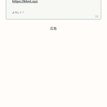
https://kbnt.xyz
よろしく！
広告