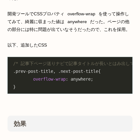
開発ツールでCSSプロパティ
overflow-wrap
を使って操作し
てみて、綺麗に収まった値は
anywhere
だった。ページの他
の部分には特に問題が出ていなそうだったので、これを採用。
以下、追加したCSS
/* 記事下ページ送りナビで記事タイトルが長いとはみ出してページ幅
.prev-post-title
, 
.next-post-title
{

overflow-wrap
: anywhere;

}
効果