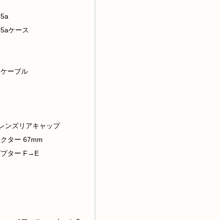
 5a
el 5aケース
ド
トケーブル
袋
レンズリアキャップ
クター 67mm
プター F→E