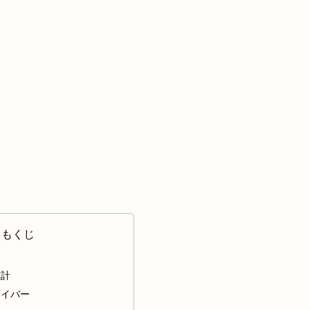
もくじ
重計
ライバー