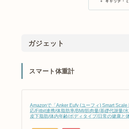
キャッチ・ミ
ガジェット
スマート体重計
Amazonで「Anker Eufy (ユーフィ) Smart 
応/Fitbit連携/体脂肪率/BMI/筋肉量/基礎代謝
皮下脂肪/体内年齢/ボディタイプ/日常の健康と