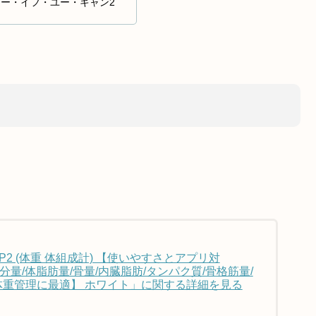
ー・イフ・ユー・キャン2
Scale P2 (体重 体組成計) 【使いやすさとアプリ対
量/水分量/体脂肪量/骨量/内臓脂肪/タンパク質/骨格筋量/
体重管理に最適】 ホワイト」に関する詳細を見る