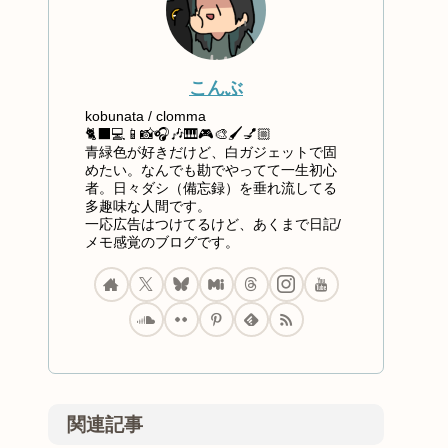
こんぶ
kobunata / clomma
🐈‍⬛💻📱📸🎧🎶🎹🎮🎨🖌️💅🏼
青緑色が好きだけど、白ガジェットで固
めたい。なんでも勘でやってて一生初心
者。日々ダシ（備忘録）を垂れ流してる
多趣味な人間です。
一応広告はつけてるけど、あくまで日記/
メモ感覚のブログです。
関連記事