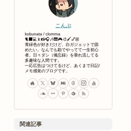
こんぶ
kobunata / clomma
🐈‍⬛💻📱📸🎧🎶🎹🎮🎨🖌️💅🏼
青緑色が好きだけど、白ガジェットで固
めたい。なんでも勘でやってて一生初心
者。日々ダシ（備忘録）を垂れ流してる
多趣味な人間です。
一応広告はつけてるけど、あくまで日記/
メモ感覚のブログです。
関連記事