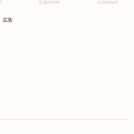
にするアプリ –
5
2023/7/29
2018/4/24
AirReceiverLite
広告