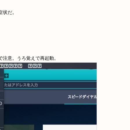
症状だ。
で注意。うろ覚えで再起動。