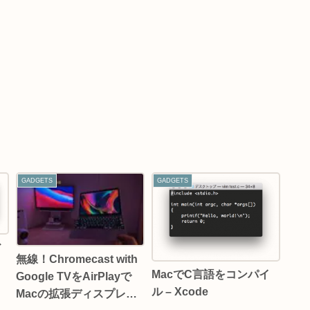
GADGETS
GADGETS
ド
無線！Chromecast with
ト
MacでC言語をコンパイ
Google TVをAirPlayで
ル – Xcode
Macの拡張ディスプレイ