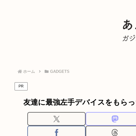
ホーム
GADGETS
PR
友達に最強左手デバイスをもらった – T