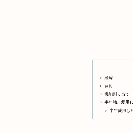
経緯
開封
機能割り当て
半年強、愛用
半年愛用し