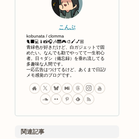
こんぶ
kobunata / clomma
🐈‍⬛💻📱📸🎧🎶🎹🎮🎨🖌️💅🏼
青緑色が好きだけど、白ガジェットで固
めたい。なんでも勘でやってて一生初心
者。日々ダシ（備忘録）を垂れ流してる
多趣味な人間です。
一応広告はつけてるけど、あくまで日記/
メモ感覚のブログです。
関連記事