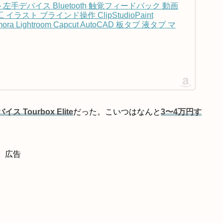
デル 左手デバイス Bluetooth 触覚フィードバック 動画
スト ブラインド操作 ClipStudioPaint
ilmora Lightroom Capcut AutoCAD 板タブ 液タブ マ
 Tourbox Elite
だった。こいつはなんと
3〜4万円す
広告