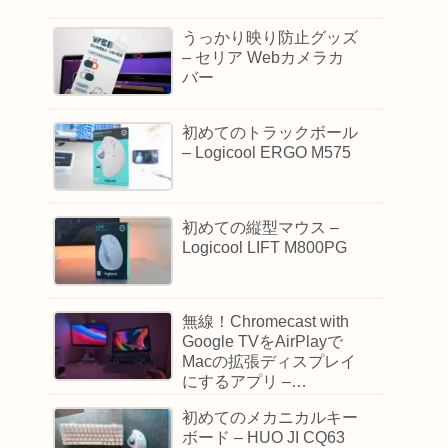
うっかり映り防止グッズ
– セリア Webカメラカ
バー
初めてのトラックボール
– Logicool ERGO M575
初めての縦型マウス –
Logicool LIFT M800PG
無線！Chromecast with
Google TVをAirPlayで
Macの拡張ディスプレイ
にするアプリ –
AirReceiverLite
初めてのメカニカルキー
ボード – HUO JI ‎CQ63