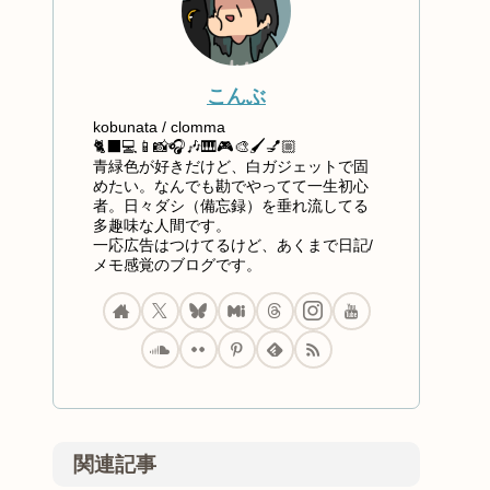
こんぶ
kobunata / clomma
🐈‍⬛💻📱📸🎧🎶🎹🎮🎨🖌️💅🏼
青緑色が好きだけど、白ガジェットで固
めたい。なんでも勘でやってて一生初心
者。日々ダシ（備忘録）を垂れ流してる
多趣味な人間です。
一応広告はつけてるけど、あくまで日記/
メモ感覚のブログです。
関連記事